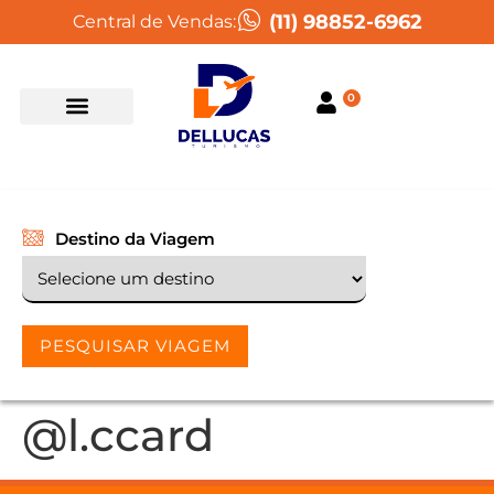
(11) 98852-6962
Central de Vendas:
0
Destino da Viagem
PESQUISAR VIAGEM
@l.ccard