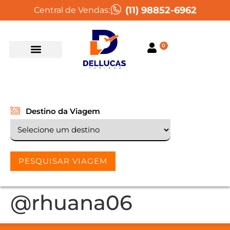
(11) 98852-6962
Central de Vendas:
0
Destino da Viagem
PESQUISAR VIAGEM
@rhuana06