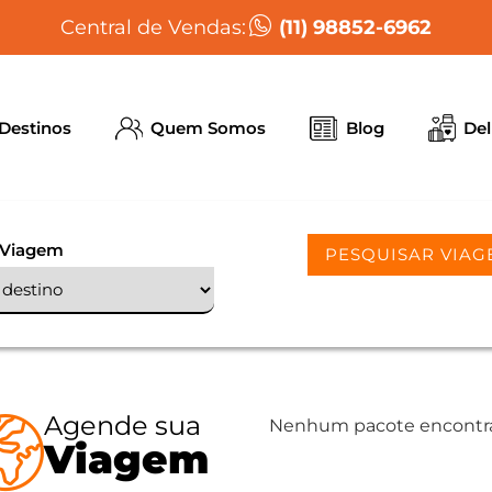
(11) 98852-6962
Central de Vendas:
Destinos
Quem Somos
Blog
Del
 Viagem
PESQUISAR VIAG
Agende sua
Nenhum pacote encontr
Viagem