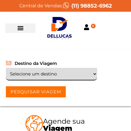
(11) 98852-6962
Central de Vendas:
0
Destino da Viagem
PESQUISAR VIAGEM
Agende sua
Viagem