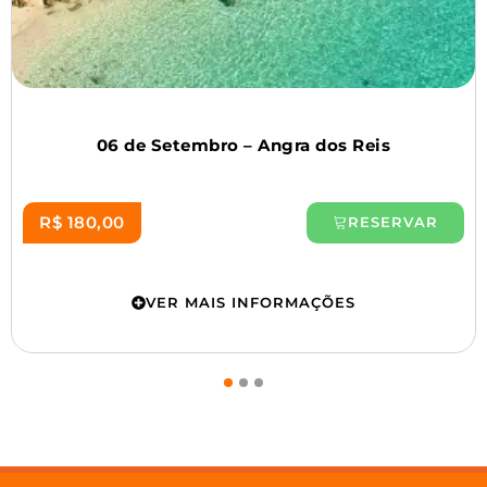
06 de Setembro – Angra dos Reis
05 a
180,00
R$ 
RESERVAR
VER MAIS INFORMAÇÕES
1
2
3