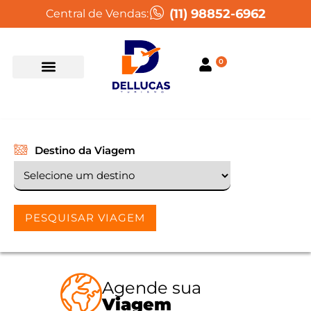
(11) 98852-6962
Central de Vendas:
0
Destino da Viagem
PESQUISAR VIAGEM
Agende sua
Viagem