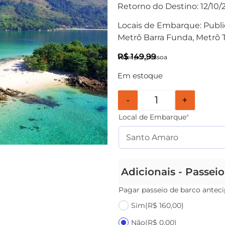
Retorno do Destino: 12/10/
Locais de Embarque: Public
Metrô Barra Funda, Metrô 
R$
149,99
Valor por pessoa
Em estoque
-
+
Local de Embarque
*
Adicionais - Passei
Pagar passeio de barco antec
Sim
(R$ 160,00)
Não
(R$ 0,00)