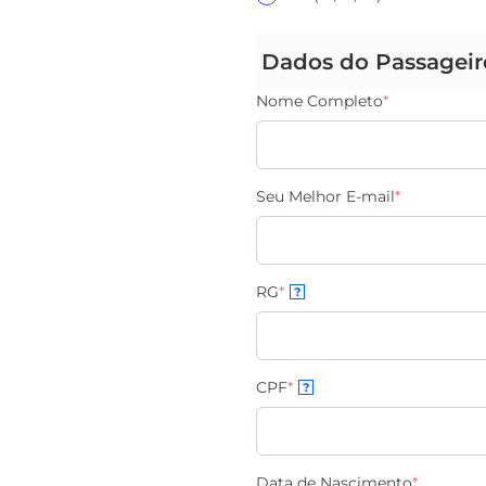
Dados do Passageir
Nome Completo
*
Seu Melhor E-mail
*
RG
*
?
CPF
*
?
Data de Nascimento
*