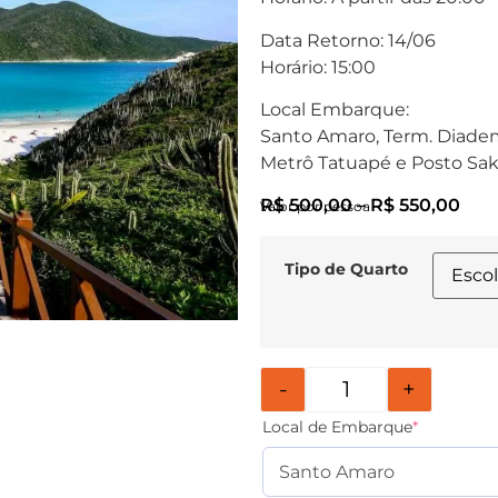
Data Retorno: 14/06
Horário: 15:00
Local Embarque:
Santo Amaro, Term. Diadem
Metrô Tatuapé e Posto Sa
R$
500,00
–
R$
550,00
Valor por pessoa
Tipo de Quarto
-
+
Local de Embarque
*