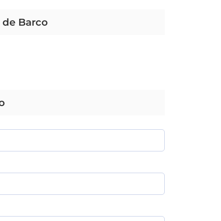
o de Barco
o