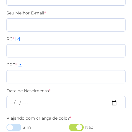
Seu Melhor E-mail
*
RG
*
?
CPF
*
?
Data de Nascimento
*
Viajando com criança de colo?
*
Sim
Não