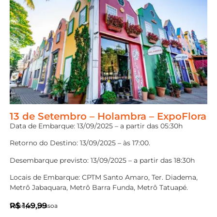
13 de Setembro – Holambra – ExpoFlora
Data de Embarque: 13/09/2025 – a partir das 05:30h
Retorno do Destino: 13/09/2025 – às 17:00.
Desembarque previsto: 13/09/2025 – a partir das 18:30h
Locais de Embarque: CPTM Santo Amaro, Ter. Diadema,
Metrô Jabaquara, Metrô Barra Funda, Metrô Tatuapé.
R$
149,99
Valor por pessoa