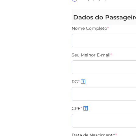
Dados do Passageir
Nome Completo
*
Seu Melhor E-mail
*
RG
*
?
CPF
*
?
Data de Nascimento
*