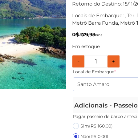
Retorno do Destino: 15/11/2
Locais de Embarque: , Ter
Metrô Barra Funda, Metrô 
R$
179,99
Valor por pessoa
Em estoque
-
+
Local de Embarque
*
Adicionais - Passei
Pagar passeio de barco antec
Sim
(R$ 160,00)
Não
(R$ 0,00)