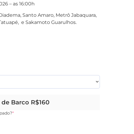
026 – as 16:00h
. Diadema, Santo Amaro, Metrô Jabaquara,
Tatuapé, e Sakamoto Guarulhos.
o de Barco R$160
ipado?
*