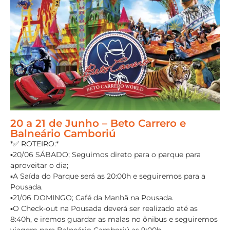
20 a 21 de Junho – Beto Carrero e
Balneário Camboriú
*✅ ROTEIRO:*
▪️20/06 SÁBADO; Seguimos direto para o parque para
aproveitar o dia;
▪️A Saída do Parque será as 20:00h e seguiremos para a
Pousada.
▪️21/06 DOMINGO; Café da Manhã na Pousada.
▪️O Check-out na Pousada deverá ser realizado até as
8:40h, e iremos guardar as malas no ônibus e seguiremos