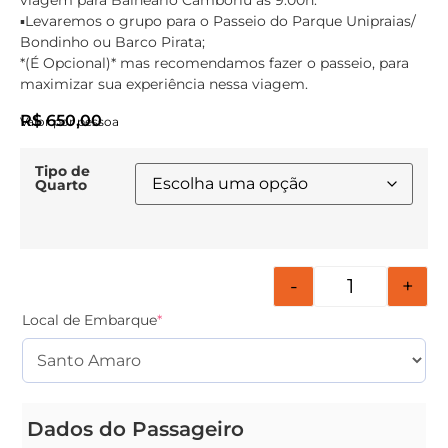
viagem para Balneário Camboriú as 9:00h.
▪️Levaremos o grupo para o Passeio do Parque Unipraias/
Bondinho ou Barco Pirata;
*(É Opcional)* mas recomendamos fazer o passeio, para
maximizar sua experiência nessa viagem.
R$
650,00
Valor por pessoa
Tipo de
Quarto
-
+
Local de Embarque
*
Dados do Passageiro