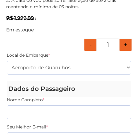
⚠️ A data do voo pode sofrer alteração de até 2 dias
mantendo o mínimo de 03 noites.
R$
1.999,99
Valor por pessoa
Em estoque
-
+
Local de Embarque
*
Dados do Passageiro
Nome Completo
*
Seu Melhor E-mail
*