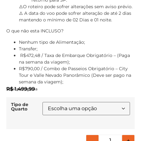
retorno para SP.
⚠️O roteiro pode sofrer alterações sem aviso prévio.
⚠️ A data do voo pode sofrer alteração de até 2 dias
mantendo o mínimo de 02 Dias e 01 noite.
O que não esta INCLUSO?
Nenhum tipo de Alimentação;
Transfer;
R$472,48 / Taxa de Embarque Obrigatório – (Paga
na semana da viagem);
R$790,00 / Combo de Passeios Obrigatório – City
Tour e Valle Nevado Panorâmico (Deve ser pago na
semana da viagem);
R$
1.499,99
Valor por pessoa
Tipo de
Quarto
-
+