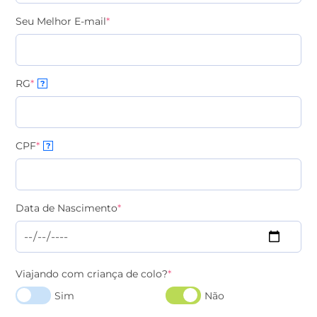
Seu Melhor E-mail
*
RG
*
?
CPF
*
?
Data de Nascimento
*
Viajando com criança de colo?
*
Sim
Não