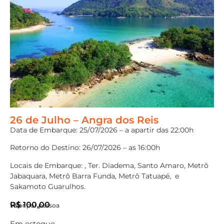
26 de Julho – Angra dos Reis
Data de Embarque: 25/07/2026 – a apartir das 22:00h
Retorno do Destino: 26/07/2026 – as 16:00h
Locais de Embarque: , Ter. Diadema, Santo Amaro, Metrô
Jabaquara, Metrô Barra Funda, Metrô Tatuapé, e
Sakamoto Guarulhos.
R$
100,00
Valor por pessoa
Em estoque