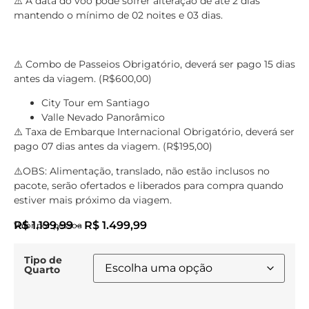
⚠️ A data do voo pode sofrer alteração de até 2 dias
mantendo o mínimo de 02 noites e 03 dias.
⚠️ Combo de Passeios Obrigatório, deverá ser pago 15 dias
antes da viagem. (R$600,00)
City Tour em Santiago
Valle Nevado Panorâmico
⚠️ Taxa de Embarque Internacional Obrigatório, deverá ser
pago 07 dias antes da viagem. (R$195,00)
⚠️OBS: Alimentação, translado, não estão inclusos no
pacote, serão ofertados e liberados para compra quando
estiver mais próximo da viagem.
R$
1.199,99
–
R$
1.499,99
Valor por pessoa
Tipo de
Quarto