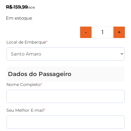
R$
159,99
Valor por pessoa
Em estoque
-
+
Local de Embarque
*
Dados do Passageiro
Nome Completo
*
Seu Melhor E-mail
*