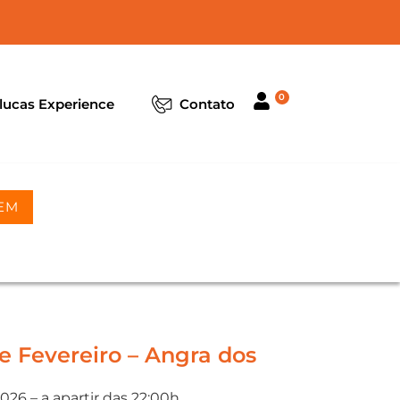
0
lucas Experience
Contato
EM
 Fevereiro – Angra dos
26 – a apartir das 22:00h