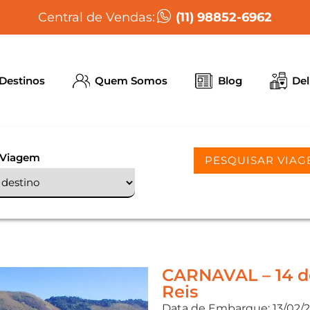
(11) 98852-6962
Central de Vendas:
Destinos
Quem Somos
Blog
Del
 Viagem
PESQUISAR VIAG
CARNAVAL – 14 de
Reis
Data de Embarque: 13/02/20