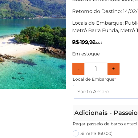
Retorno do Destino: 14/02/
Locais de Embarque: Public
Metrô Barra Funda, Metrô 
R$
199,99
Valor por pessoa
Em estoque
-
+
Local de Embarque
*
Adicionais - Passei
Pagar passeio de barco antec
Sim
(R$ 160,00)