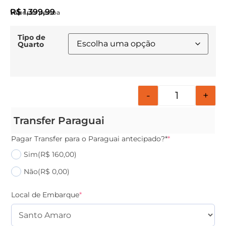
R$
1.399,99
Valor por pessoa
Tipo de
Quarto
-
+
Transfer Paraguai
Pagar Transfer para o Paraguai antecipado?*
*
Sim
(R$ 160,00)
Não
(R$ 0,00)
Local de Embarque
*